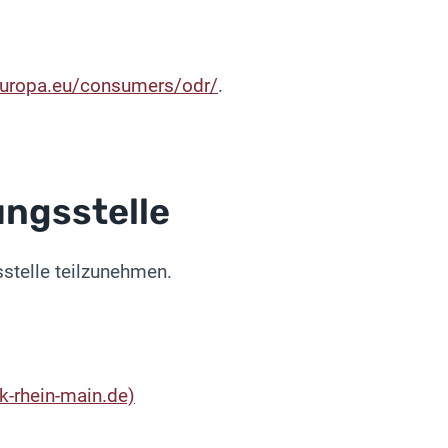
.europa.eu/consumers/odr/
.
ngs­stelle
sstelle teilzunehmen.
-rhein-main.de)